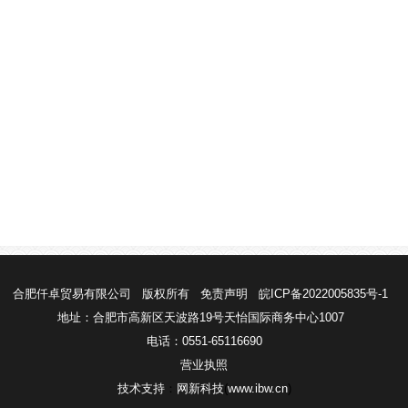
合肥仟卓贸易有限公司
版权所有
免责声明
皖ICP备2022005835号-1
地址：合肥市高新区天波路19号天怡国际商务中心1007
电话：0551-65116690
营业执照
技术支持
：
网新科技
(
www.ibw.cn
)